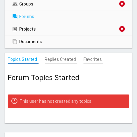
Groups
0
Forums
Projects
0
Documents
Topics Started
Replies Created
Favorites
Forum Topics Started
This user has not created any topics.