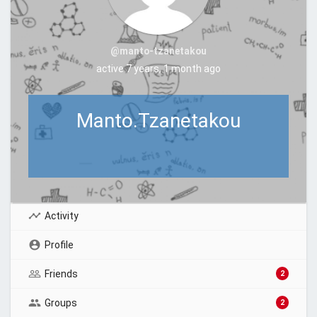
@manto-tzanetakou
active 7 years, 1 month ago
Manto.Tzanetakou
Activity
Profile
Friends
2
Groups
2