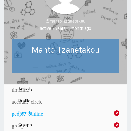
@manto-tzanetakou
active 7 years, 1 month ago
Manto.Tzanetakou
Activity
Profile
Friends
2
Groups
2