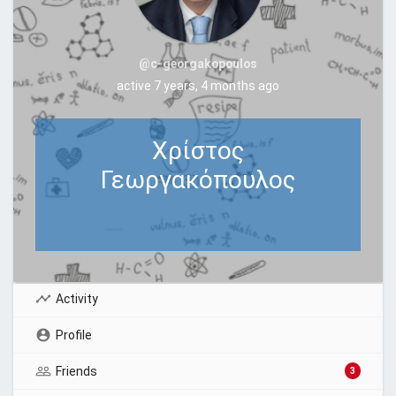
@c-georgakopoulos
active 7 years, 4 months ago
Χρίστος
Γεωργακόπουλος
Activity
Profile
Friends
3