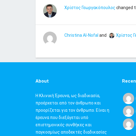
Χρίστος Γεωργακόπουλος
changed th
Christina Al-Nofal
and
Χρίστος 
About
Recen
Η Κλινική Έρευνα, ως διαδικασία,
προέρχεται από τον άνθρωπο και
προορίζεται για τον άνθρωπο. Είναι η
έρευνα που διεξάγεται υπό
επιστημονικές συνθήκες και
παγκοσμίως αποδεκτές διαδικασίες