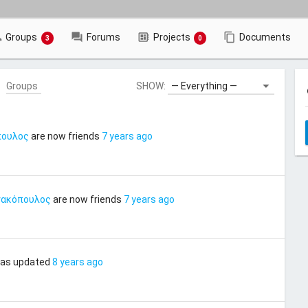
Groups
Forums
Projects
Documents
3
0
Groups
SHOW:
s
πουλος
are now friends
7 years ago
γακόπουλος
are now friends
7 years ago
:
 was updated
8 years ago