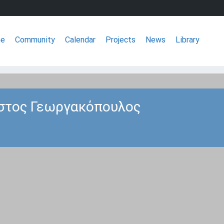
e
Community
Calendar
Projects
News
Library
ΣΦΕΕ
στος Γεωργακόπουλος