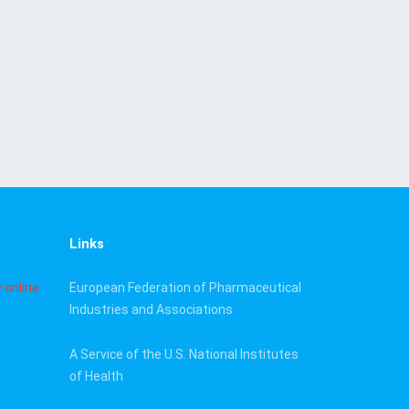
Links
 online
European Federation of Pharmaceutical
Industries and Associations
A Service of the U.S. National Institutes
of Health