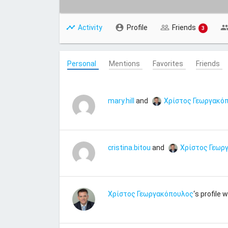
Activity
Profile
Friends
3
Personal
Mentions
Favorites
Friends
mary.hill
and
Χρίστος Γεωργακό
cristina.bitou
and
Χρίστος Γεωρ
Χρίστος Γεωργακόπουλος
‘s profile