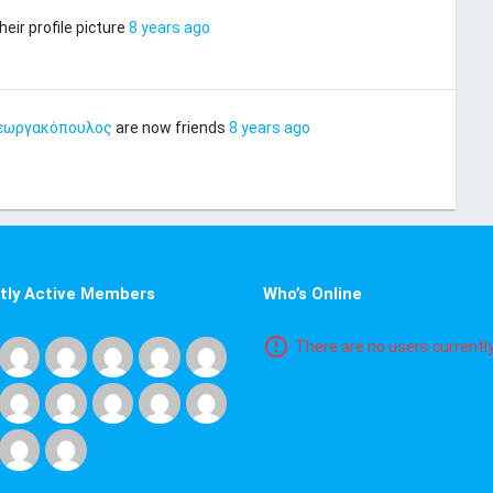
eir profile picture
8 years ago
Γεωργακόπουλος
are now friends
8 years ago
tly Active Members
Who’s Online
There are no users currently