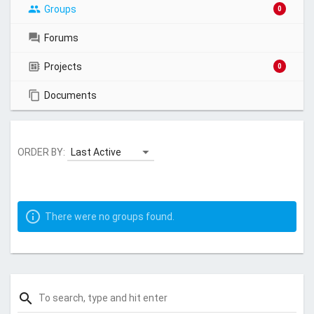
Groups
0
Forums
Projects
0
Documents
ORDER BY:
There were no groups found.
search
S