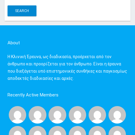
e
a
r
c
h
f
About
o
r
Η Κλινική Έρευνα, ως διαδικασία, προέρχεται από τον
:
άνθρωπο και προορίζεται για τον άνθρωπο. Είναι η έρευνα
που διεξάγεται υπό επιστημονικές συνθήκες και παγκοσμίως
αποδεκτές διαδικασίες και αρχές.
Recently Active Members