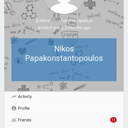
@nikos-papakonstantopoulos
active 9 years, 2 months ago
Nikos
Papakonstantopoulos
Activity
Profile
Friends
11