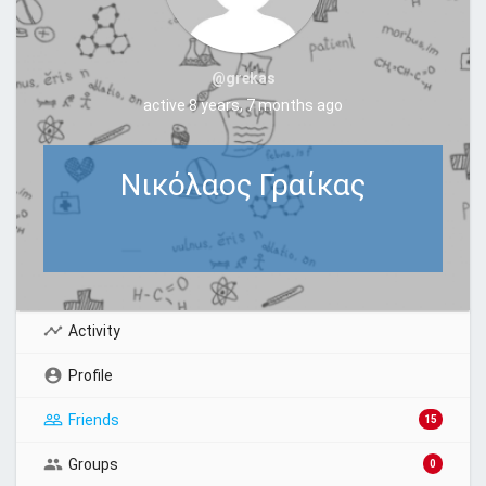
@grekas
active 8 years, 7 months ago
Νικόλαος Γραίκας
Activity
Profile
Friends
15
Groups
0