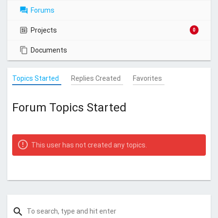
Forums
Projects
0
Documents
Topics Started
Replies Created
Favorites
Forum Topics Started
This user has not created any topics.
search
S