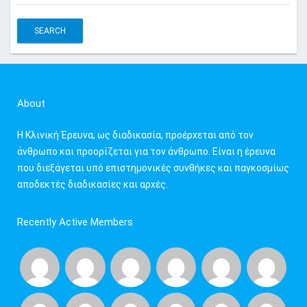
e
a
r
c
h
f
About
o
r
Η Κλινική Έρευνα, ως διαδικασία, προέρχεται από τον
:
άνθρωπο και προορίζεται για τον άνθρωπο. Είναι η έρευνα
που διεξάγεται υπό επιστημονικές συνθήκες και παγκοσμίως
αποδεκτές διαδικασίες και αρχές.
Recently Active Members