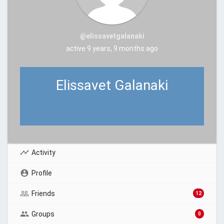
@elissavetgalanaki
active 9 years, 9 months ago
Elissavet Galanaki
Activity
Profile
Friends
12
Groups
0