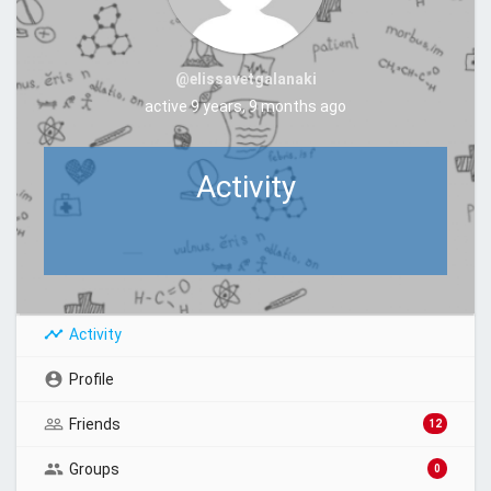
@elissavetgalanaki
active 9 years, 9 months ago
Activity
Activity
Profile
Friends
12
Groups
0