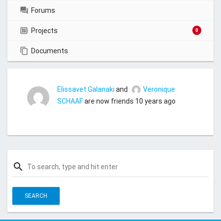
Forums
Projects
0
Documents
Elissavet Galanaki
and
Veronique
SCHAAF
are now friends
10 years ago
search
S
e
a
r
c