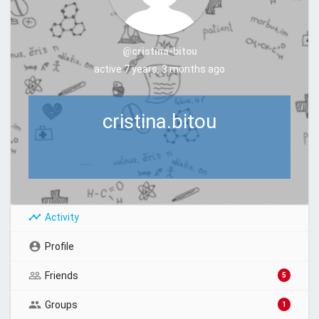
@cristina-bitou
active 7 years, 3 months ago
cristina.bitou
Activity
Profile
Friends
5
Groups
1