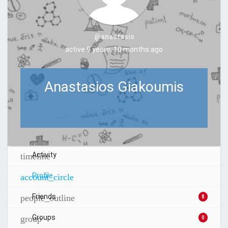
@anastasis
active 9 years, 10 months ago
Anastasios Giakoumis
Activity
Profile
Friends
8
Groups
0