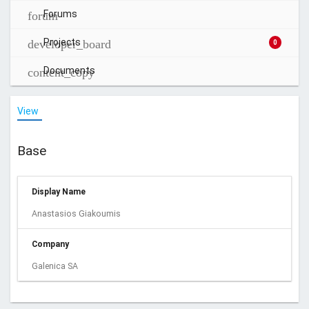
Forums
Projects
0
Documents
View
Base
Display Name
Anastasios Giakoumis
Company
Galenica SA