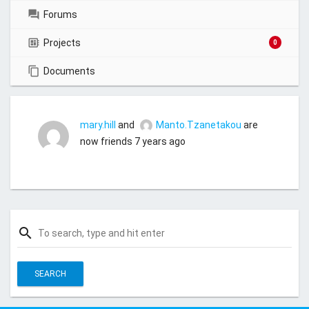
Forums
Projects
0
Documents
mary.hill
and
Manto.Tzanetakou
are
now friends
7 years ago
search
S
e
a
r
c