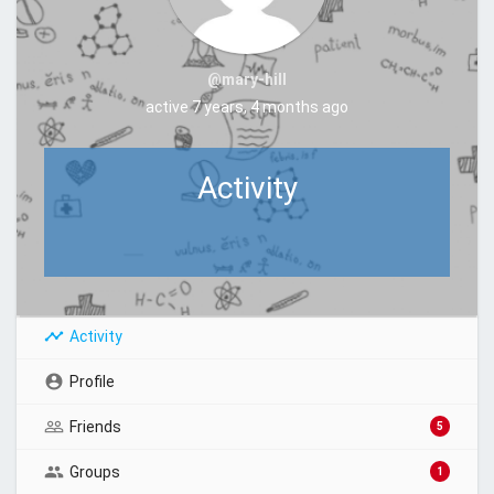
@mary-hill
active 7 years, 4 months ago
Activity
Activity
Profile
Friends
5
Groups
1