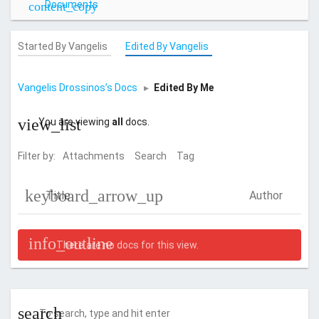
Documents
Started By Vangelis
Edited By Vangelis
Vangelis Drossinos’s Docs
▸
Edited By Me
You are viewing
all
docs.
Filter by:
Attachments
Search
Tag
Title
Author
There are no docs for this view.
search
S