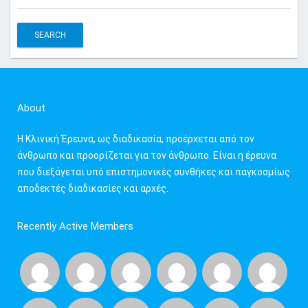
e
a
r
c
h
f
About
o
r
Η Κλινική Έρευνα, ως διαδικασία, προέρχεται από τον
:
άνθρωπο και προορίζεται για τον άνθρωπο. Είναι η έρευνα
που διεξάγεται υπό επιστημονικές συνθήκες και παγκοσμίως
αποδεκτές διαδικασίες και αρχές.
Recently Active Members