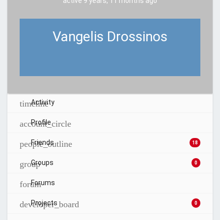
active 9 years, 11 months ago
Vangelis Drossinos
Activity
Profile
Friends
18
Groups
0
Forums
Projects
0