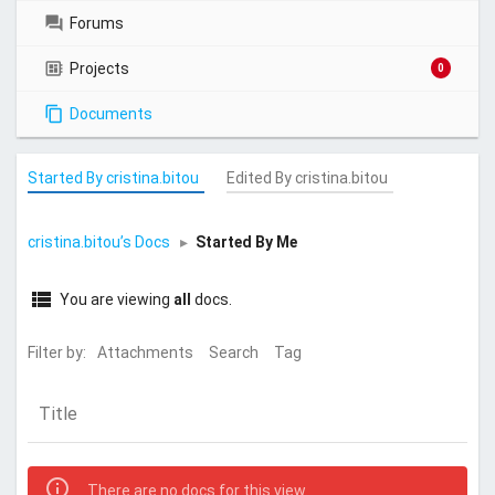
Forums
Projects
0
Documents
Started By cristina.bitou
Edited By cristina.bitou
cristina.bitou’s Docs
▸
Started By Me
You are viewing
all
docs.
Filter by:
Attachments
Search
Tag
Title
There are no docs for this view.